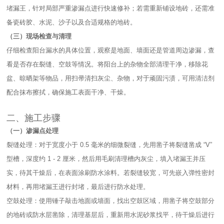
堵漏王，针对局部严重渗漏点进行快速修补；若需重新铺设地砖，还需准
备瓷砖胶、水泥、沙子以及合适规格的地砖。​
（三）现场检查与清理​
仔细检查阳台漏水的具体位置，观察是地面、墙面还是管道周边渗漏，查
看是否存在裂缝、空鼓等情况。将阳台上的杂物全部清理干净，移除花
盆、晾晒架等物品，用扫帚清扫灰尘、杂物，对于顽固污渍，可用清洁剂
配合抹布擦拭，确保施工表面干净、干燥。​
二、施工步骤​
（一）渗漏点处理​
裂缝处理：对于宽度小于 0.5 毫米的细微裂缝，先用凿子将裂缝凿成 “V”
型槽，深度约 1 - 2 厘米，然后用毛刷清理槽内灰尘，填入堵漏王并压
实，待其干燥后，在表面涂刷防水涂料。若裂缝较宽，可先嵌入弹性密封
材料，再用堵漏王进行封堵，最后进行防水处理。​
空鼓处理：使用锤子敲击地面或墙面，找出空鼓区域，用凿子将空鼓部分
的地砖或防水层凿除，清理基层后，重新用水泥砂浆找平，待干燥后进行