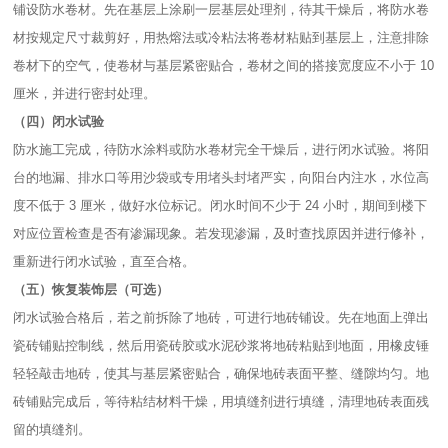
铺设防水卷材。先在基层上涂刷一层基层处理剂，待其干燥后，将防水卷
材按规定尺寸裁剪好，用热熔法或冷粘法将卷材粘贴到基层上，注意排除
卷材下的空气，使卷材与基层紧密贴合，卷材之间的搭接宽度应不小于 10
厘米，并进行密封处理。​
（四）闭水试验​
防水施工完成，待防水涂料或防水卷材完全干燥后，进行闭水试验。将阳
台的地漏、排水口等用沙袋或专用堵头封堵严实，向阳台内注水，水位高
度不低于 3 厘米，做好水位标记。闭水时间不少于 24 小时，期间到楼下
对应位置检查是否有渗漏现象。若发现渗漏，及时查找原因并进行修补，
重新进行闭水试验，直至合格。​
（五）恢复装饰层（可选）​
闭水试验合格后，若之前拆除了地砖，可进行地砖铺设。先在地面上弹出
瓷砖铺贴控制线，然后用瓷砖胶或水泥砂浆将地砖粘贴到地面，用橡皮锤
轻轻敲击地砖，使其与基层紧密贴合，确保地砖表面平整、缝隙均匀。地
砖铺贴完成后，等待粘结材料干燥，用填缝剂进行填缝，清理地砖表面残
留的填缝剂。​